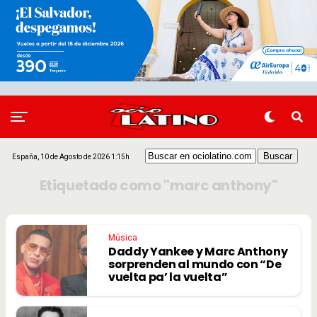
España, 10 de Agosto de 2026 1:15h
Etiquetado como "marc anthony"
Música
Daddy Yankee y Marc Anthony
sorprenden al mundo con “De
vuelta pa’ la vuelta”