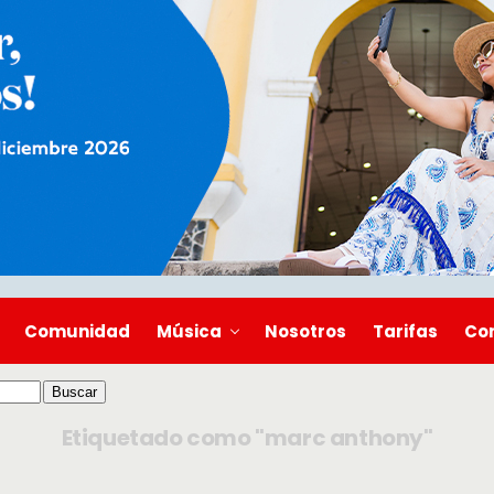
Comunidad
Música
Nosotros
Tarifas
Co
Etiquetado como "marc anthony"