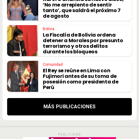
‘No me arrepiento de sentir
tanto’, que saldrá el próximo 7
de agosto
Bolivia
La Fiscalía de Bolivia ordena
detener a Morales por presunto
terrorismo y otros delitos
durante los bloqueos
Comunidad
El Rey se reúne en Lima con
Fujimori antes de su toma de
posesión como presidenta de
Perú
MÁS PUBLICACIONES
PUBLICIDAD