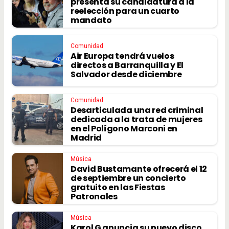
presenta su candidatura a la
reelección para un cuarto
mandato
Comunidad
Air Europa tendrá vuelos
directos a Barranquilla y El
Salvador desde diciembre
Comunidad
Desarticulada una red criminal
dedicada a la trata de mujeres
en el Polígono Marconi en
Madrid
Música
David Bustamante ofrecerá el 12
de septiembre un concierto
gratuito en las Fiestas
Patronales
Música
Karol G anuncia su nuevo disco,