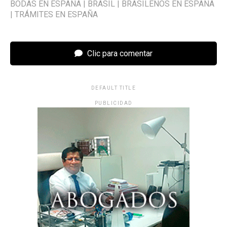
BODAS EN ESPAÑA
|
BRASIL
|
BRASILEÑOS EN ESPAÑA
|
TRÁMITES EN ESPAÑA
Clic para comentar
DEFAULT TITLE
PUBLICIDAD