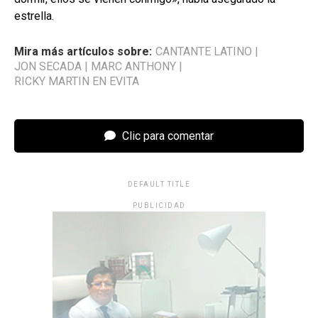
estrella.
Mira más artículos sobre:
CANTANTE LATINO
|
JON SECADA
|
MARC ANTHONY
|
RICKY MARTIN EN EVITA
Clic para comentar
DEFAULT TITLE
PUBLICIDAD