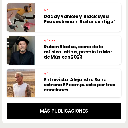
Música
Daddy Yankee y Black Eyed
Peas estrenan ‘Bailar contigo’
Música
Rubén Blades, icono de la
música latina, premio La Mar
de Músicas 2023
Música
Entrevista: Alejandro Sanz
estrena EP compuesto por tres
canciones
MÁS PUBLICACIONES