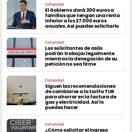
Comunidad
El Gobierno dará 200 euros a
familias que tengan una renta
inferior a los 27.000 euros
anuales. Así puedes solicitarlo
Comunidad
Los solicitantes de asilo
podrán trabajar legalmente
mientras la denegación de su
petición no sea firme
Comunidad
Siguen las recomendaciones
de cambiarse a la tarifa TUR
para ahorrar en la factura de
gas y electricidad. Así lo
puedes hacer
Comunidad
¿Cómo solicitar el Ingreso