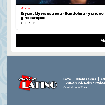
Música
Bryant Myers estrena «Bandolera» y anunci
gira europea
4 julio 2019
M
Home
Términos de uso
Est
Contacto Ocio Latino – Revista
OcioLatino © 2026