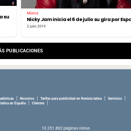
Música
a su
Nicky Jam inicia el 6 de julio su gira por Es
2 julio 2019
ÁS PUBLICACIONES
adísticas
Nosotros
Tarifas para publicidad en Revista latina
Servicios
 latina en España
Clientes
10.251.802
páginas vistas