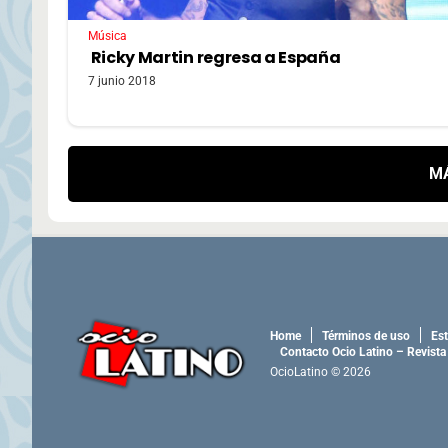
Música
Ricky Martin regresa a España
7 junio 2018
M
Home
Términos de uso
Est
Contacto Ocio Latino – Revista
OcioLatino © 2026