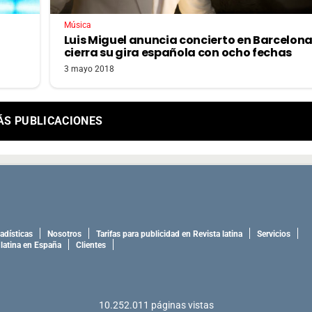
Música
Luis Miguel anuncia concierto en Barcelona
cierra su gira española con ocho fechas
3 mayo 2018
ÁS PUBLICACIONES
adísticas
Nosotros
Tarifas para publicidad en Revista latina
Servicios
 latina en España
Clientes
10.252.011
páginas vistas