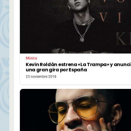
Música
Kevin Roldán estrena «La Trampa» y anunc
una gran gira por España
23 noviembre 2018