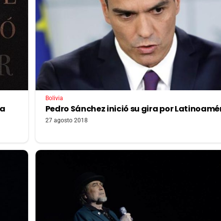
Bolivia
ia
Pedro Sánchez inició su gira por Latinoamé
27 agosto 2018