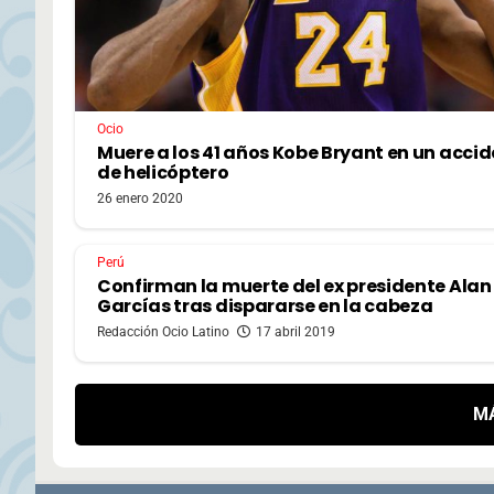
Ocio
Muere a los 41 años Kobe Bryant en un acci
de helicóptero
26 enero 2020
Perú
Confirman la muerte del ex presidente Alan
Garcías tras dispararse en la cabeza
Redacción Ocio Latino
17 abril 2019
M