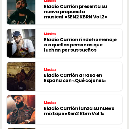
Música
Eladio Carrión presenta su
nueva propuesta
musical «SEN2 KBRN Vol.2»
Música
Eladio Carrión rinde homenaje
a aquellas personas que
luchan por sus sueños
Música
Eladio Carrión arrasa en
España con «Qué cojones»
Música
Eladio Carrión lanza su nuevo
mixtape «Sen2 Kbrn Vol.1»