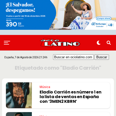
España, 7 de Agosto de 2026 21:24h
Etiquetado como "Eladio Carrión"
Música
Eladio Carrión es número 1 en
la lista de ventas en España
con ‘3MEN2 KBRN’