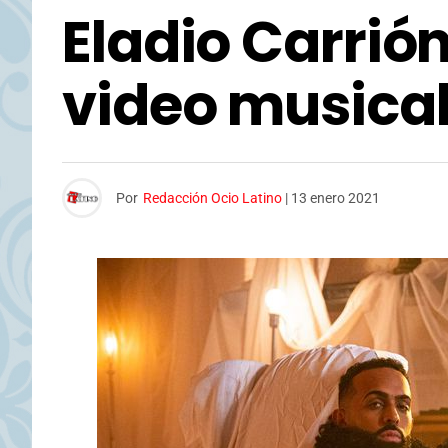
Eladio Carrió
video musica
Por
Redacción Ocio Latino
|
13 enero 2021