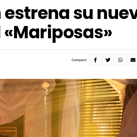
n estrena su nue
l «Mariposas»
Compartir