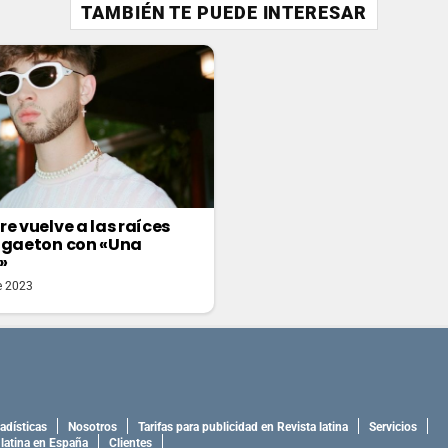
TAMBIÉN TE PUEDE INTERESAR
re vuelve a las raíces
ggaeton con «Una
»
e 2023
adísticas
Nosotros
Tarifas para publicidad en Revista latina
Servicios
 latina en España
Clientes