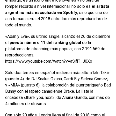
embargo, es un ícono entre los jóvenes y no para de
romper récords a nivel internacional: no sólo es
el artista
argentino más escuchado en Spotify
, sino que uno de
sus temas cierra el 2018 entre los más reproducidos de
todo el mundo.
«Adán y Eva», su último single, alcanzó el 26 de diciembre
el
puesto número 11 del ranking global
de la
plataforma de streaming más popular, con 2.191.669 de
reproducciones.
https://www.youtube.com/watch?v=aSjflT_J0Xo
Sólo dos temas en español midieron más alto: «Taki Taki»
(puesto 4), de DJ Snake, Ozuna, Cardi B y Selena Gomez;
y «MIA» (puesto 6), la colaboración del puertorriqueño Bad
Bunny con el rapero canadiense Drake. La lista la
encabeza «thank you, next», de Ariana Grande, con más de
4 millones de streams.
Con sólo 20 años, Londra llega al final de 2018 como el