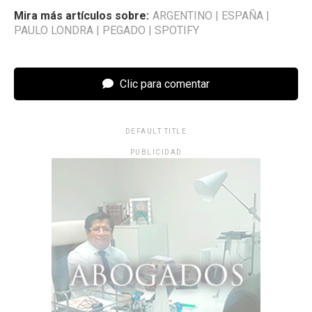
Mira más artículos sobre:
ARGENTINO
|
ESPAÑA
|
PAULO LONDRA
|
PEGADO
|
SPOTIFY
Clic para comentar
DEFAULT TITLE
PUBLICIDAD