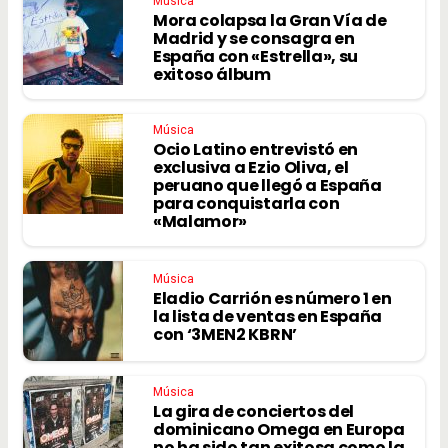
Música
Mora colapsa la Gran Vía de
Madrid y se consagra en
España con «Estrella», su
exitoso álbum
Música
Ocio Latino entrevistó en
exclusiva a Ezio Oliva, el
peruano que llegó a España
para conquistarla con
«Malamor»
Música
Eladio Carrión es número 1 en
la lista de ventas en España
con ‘3MEN2 KBRN’
Música
La gira de conciertos del
dominicano Omega en Europa
no ha sido tan exitosa como la