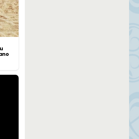
su
uano