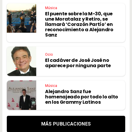
Música
El puente sobre la M-30, que
une Moratalaz y Retiro, se
llamará ‘Corazón Partío’ en
reconocimiento a Alejandro
Sanz
Ocio
El cadáver de José José no
aparece por ninguna parte
Música
Alejandro Sanz fue
homenajeado por todo lo alto
en los Grammy Latinos
MÁS PUBLICACIONES