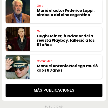
Ocio
Murió el actor Federico Luppi,
símbolo del cine argentino
Ocio
Hugh Hefner, fundador de la
revista Playboy, falleció a los
91 años
Comunidad
Manuel Antonio Noriega murió
a los 83 años
MÁS PUBLICACIONES
PUBLICIDAD