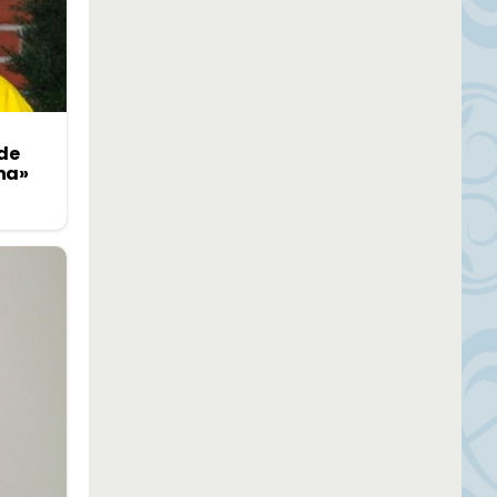
 de
ina»