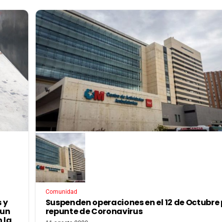
Comunidad
 y
Suspenden operaciones en el 12 de Octubre 
 un
repunte de Coronavirus
 la