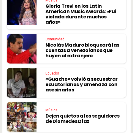
Música
Gloria Trevi en los Latin
American Music Awards: «Fui
violada durante muchos
años»
Comunidad
Nicolás Maduro bloqueará las
cuentas a venezolanos que
huyen al extranjero
Ecuador
«Guacho» volvió a secuestrar
ecuatorianos y amenaza con
asesinarlos
Música
Dejen quietos a los seguidores
de Diomedes Díaz