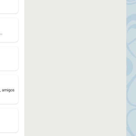
..
s, amigos