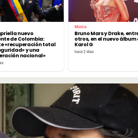
Música
spriella nuevo
Bruno Mars y Drake, entr
ente de Colombia:
otros, en el nuevo álbum
e «recuperación total
Karol G
seguridad» y una
hace 2 días
eración nacional»
as