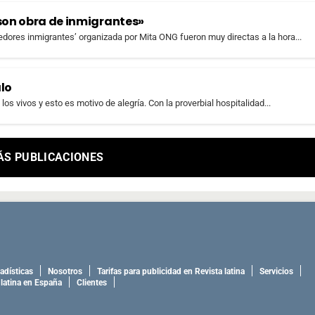
 son obra de inmigrantes»
edores inmigrantes’ organizada por Mita ONG fueron muy directas a la hora...
alo
los vivos y esto es motivo de alegría. Con la proverbial hospitalidad...
ÁS PUBLICACIONES
adísticas
Nosotros
Tarifas para publicidad en Revista latina
Servicios
 latina en España
Clientes