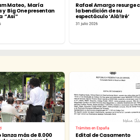
am Mateo, María
Rafael Amargo resurge 
a y Big One presentan
la bendición de su
a “Así”
espectáculo ‘Alá!Iré’
s
31 julio 2026
d
Trámites en España
 lanza más de 8.000
Edital de Casamento