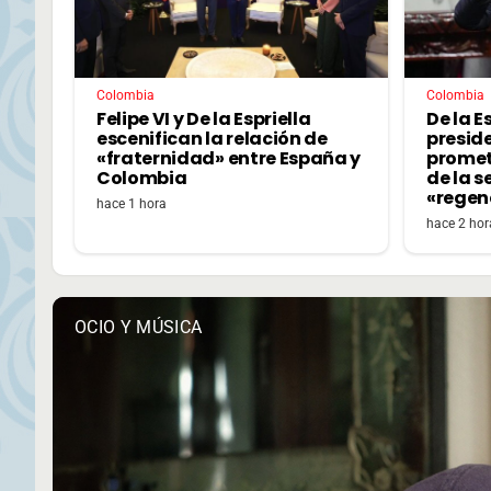
Colombia
Colombia
Felipe VI y De la Espriella
De la E
escenifican la relación de
presid
«fraternidad» entre España y
promet
Colombia
de la 
«regen
hace 1 hora
hace 2 hor
OCIO Y MÚSICA