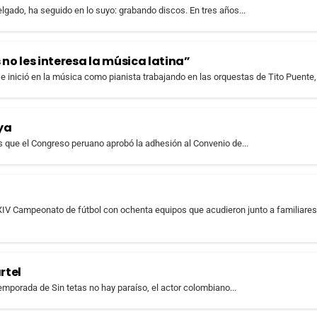
lgado, ha seguido en lo suyo: grabando discos. En tres años...
no les interesa la música latina”
 inició en la música como pianista trabajando en las orquestas de Tito Puente,.
aya
s que el Congreso peruano aprobó la adhesión al Convenio de...
IV Campeonato de fútbol con ochenta equipos que acudieron junto a familiare
rtel
 temporada de Sin tetas no hay paraíso, el actor colombiano...