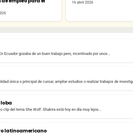
s de empleo para el
16 abril 2026
o
2026
En Ecuador gozaba de un buen trabajo pero, incentivado por unos...
idad única o principal de cursar, ampliar estudios o realizar trabajos de investiga
e loba
 clip del tema She Wolf. Shakira está hoy en día muy lejos...
ro latinoamericano