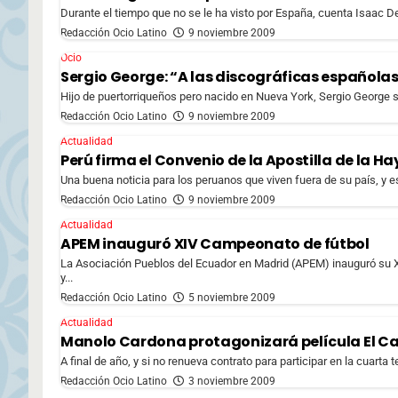
Durante el tiempo que no se le ha visto por España, cuenta Isaac De
Redacción Ocio Latino
9 noviembre 2009
Ocio
Sergio George: “A las discográficas españolas 
Hijo de puertorriqueños pero nacido en Nueva York, Sergio George se
Redacción Ocio Latino
9 noviembre 2009
Actualidad
Perú firma el Convenio de la Apostilla de la H
Una buena noticia para los peruanos que viven fuera de su país, y e
Redacción Ocio Latino
9 noviembre 2009
Actualidad
APEM inauguró XIV Campeonato de fútbol
La Asociación Pueblos del Ecuador en Madrid (APEM) inauguró su X
y...
Redacción Ocio Latino
5 noviembre 2009
Actualidad
Manolo Cardona protagonizará película El Ca
A final de año, y si no renueva contrato para participar en la cuarta
Redacción Ocio Latino
3 noviembre 2009