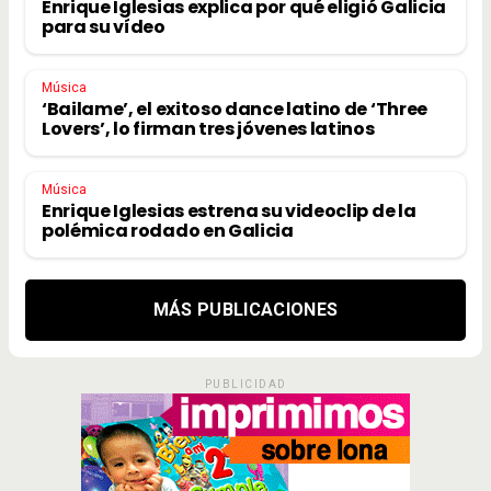
Enrique Iglesias explica por qué eligió Galicia
para su vídeo
Música
‘Bailame’, el exitoso dance latino de ‘Three
Lovers’, lo firman tres jóvenes latinos
Música
Enrique Iglesias estrena su videoclip de la
polémica rodado en Galicia
MÁS PUBLICACIONES
PUBLICIDAD