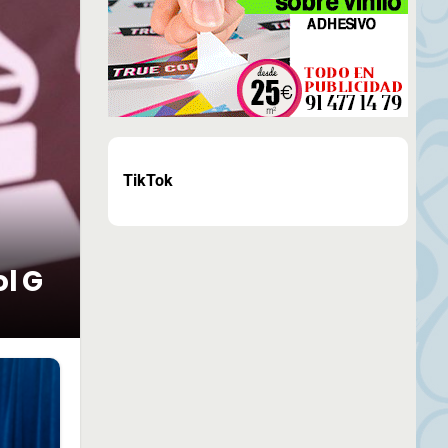
TikTok
ol G