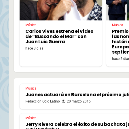
Música
Música
Carlos Vives estrena el vídeo
Premio
de “Buscando el Mar” con
las no
Juan Luis Guerra
históri
Europa,
hace 3 días
septie
hace 5 día
Música
Juanes actuará en Barcelona el próximo jul
Redacción Ocio Latino
20 marzo 2015
Música
Jerry Rivera celebra el éxito de su bachata 