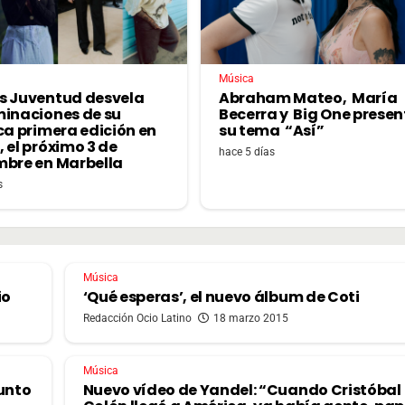
Música
s Juventud desvela
Abraham Mateo, María
minaciones de su
Becerra y Big One prese
ca primera edición en
su tema “Así”
 el próximo 3 de
hace 5 días
mbre en Marbella
s
Música
io
‘Qué esperas’, el nuevo álbum de Coti
Redacción Ocio Latino
18 marzo 2015
Música
junto
Nuevo vídeo de Yandel: “Cuando Cristóbal