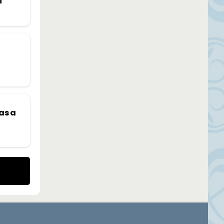
i”
tas a