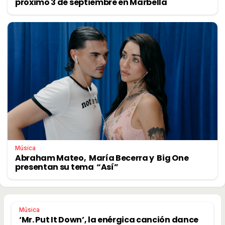
próximo 3 de septiembre en Marbella
Música
Abraham Mateo, María Becerra y Big One
presentan su tema “Así”
Música
‘Mr. Put It Down’, la enérgica canción dance