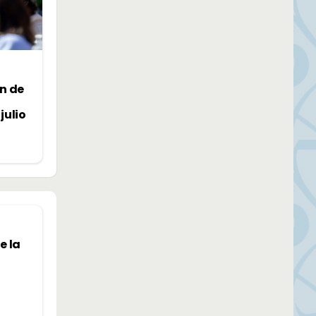
n de
julio
e la