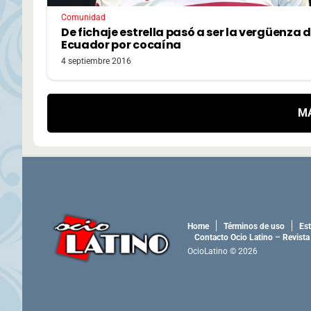
Comunidad
De fichaje estrella pasó a ser la vergüenza 
Ecuador por cocaína
4 septiembre 2016
M
Home
Términos de uso
Est
Contacto Ocio Latino – Revista
OcioLatino © 2026