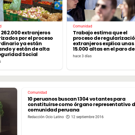
d
Comunidad
 262.000 extranjeros
Trabajo estima que el
izados por el proceso
proceso de regularizació
rdinario ya están
extranjeros explica unas
ando y están de alta
15.000 altas en el paro de 
eguridad Social
hace 3 días
s
Comunidad
10 peruanos buscan 1304 votantes para
constituirse como órgano representativo d
comunidad peruana
Redacción Ocio Latino
12 septiembre 2016