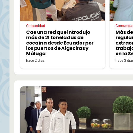
Comunidad
Comunida
Cae una red que introdujo
Más de
más de 21 toneladas de
regular
cocaína desde Ecuador por
extrao
los puertos de Algeciras y
trabaj
Málaga
en la S
hace 2 días
hace 3 día