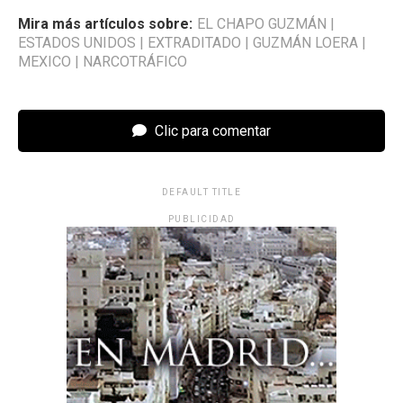
Mira más artículos sobre:
EL CHAPO GUZMÁN
|
ESTADOS UNIDOS
|
EXTRADITADO
|
GUZMÁN LOERA
|
MEXICO
|
NARCOTRÁFICO
Clic para comentar
DEFAULT TITLE
PUBLICIDAD