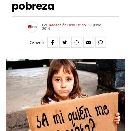
pobreza
Por
Redacción Ocio Latino
|
28 junio
2016
Compartir