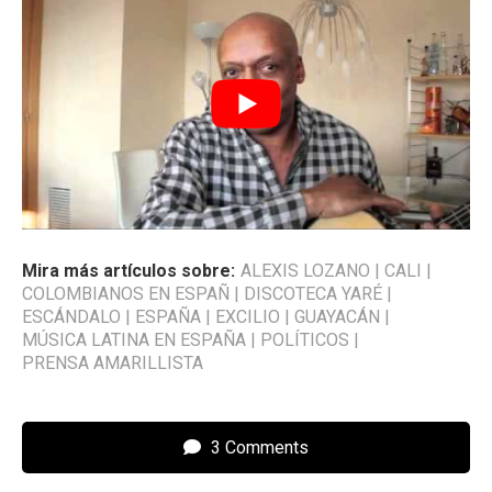
Mira más artículos sobre:
ALEXIS LOZANO
|
CALI
|
COLOMBIANOS EN ESPAÑ
|
DISCOTECA YARÉ
|
ESCÁNDALO
|
ESPAÑA
|
EXCILIO
|
GUAYACÁN
|
MÚSICA LATINA EN ESPAÑA
|
POLÍTICOS
|
PRENSA AMARILLISTA
3 Comments