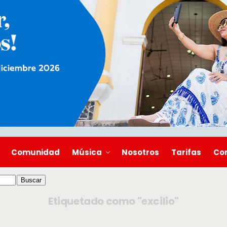
Comunidad
Música
Nosotros
Tarifas
Co
Etiquetado como "excilio"