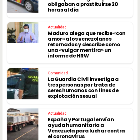
obligaban a prostituirse 20
horas al día
Actualidad
Maduro alega que recibe «con
amor» a los venezolanos
retornados y describe como
una «vulgar mentira» un
informe de HRW
Comunidad
La Guardia Civil investiga a
tres personas por trata de
seres humanos con fines de
explotación sexual
Actualidad
España y Portugal envían
ayuda humanitaria a
Venezuela para luchar contra
el coronavirus