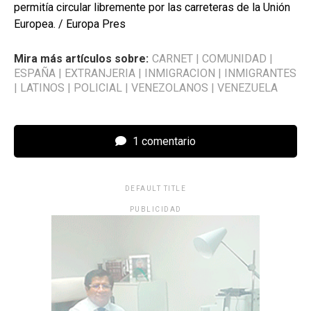
permitía circular libremente por las carreteras de la Unión
Europea. / Europa Pres
Mira más artículos sobre:
CARNET
|
COMUNIDAD
|
ESPAÑA
|
EXTRANJERIA
|
INMIGRACION
|
INMIGRANTES
|
LATINOS
|
POLICIAL
|
VENEZOLANOS
|
VENEZUELA
1 comentario
DEFAULT TITLE
PUBLICIDAD