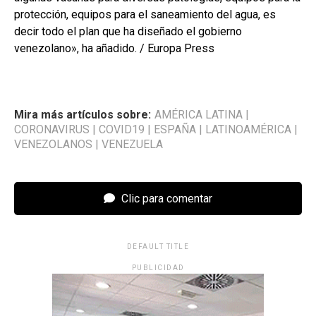
protección, equipos para el saneamiento del agua, es
decir todo el plan que ha diseñado el gobierno
venezolano», ha añadido. / Europa Press
Mira más artículos sobre:
AMÉRICA LATINA
|
CORONAVIRUS
|
COVID19
|
ESPAÑA
|
LATINOAMÉRICA
|
VENEZOLANOS
|
VENEZUELA
Clic para comentar
DEFAULT TITLE
PUBLICIDAD