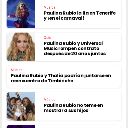
Música
Paulina Rubio la lía en Tenerife
y ¡en el carnaval!
Ocio
Paulina Rubio y Universal
Music rompen contrato
después de 20 años juntos
Música
Paulina Rubio y Thalía podrían juntarse en
reencuentro de Timbiriche
Música
Paulina Rubio no teme en
mostrar a sus hijos