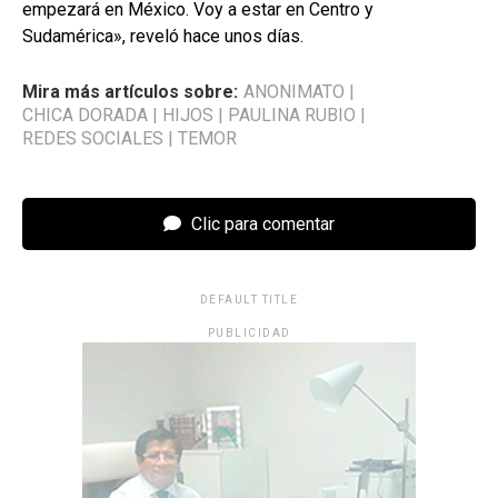
empezará en México. Voy a estar en Centro y
Sudamérica», reveló hace unos días.
Mira más artículos sobre:
ANONIMATO
|
CHICA DORADA
|
HIJOS
|
PAULINA RUBIO
|
REDES SOCIALES
|
TEMOR
Clic para comentar
DEFAULT TITLE
PUBLICIDAD