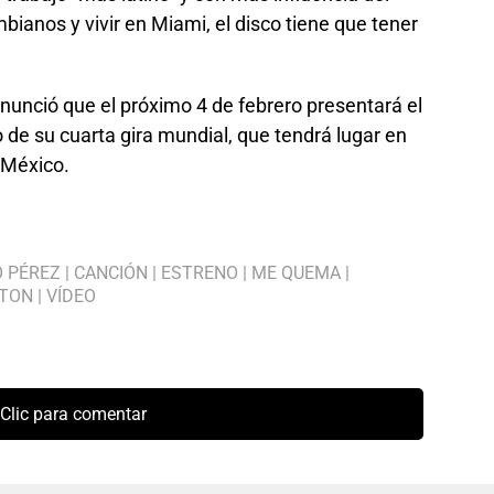
ianos y vivir en Miami, el disco tiene que tener
anunció que el próximo 4 de febrero presentará el
 de su cuarta gira mundial, que tendrá lugar en
 México.
 PÉREZ
|
CANCIÓN
|
ESTRENO
|
ME QUEMA
|
TON
|
VÍDEO
Clic para comentar