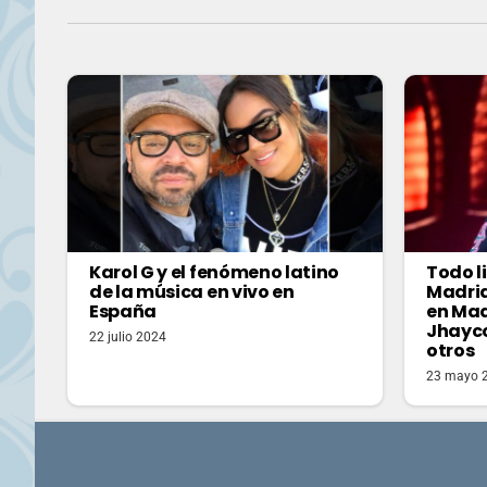
Karol G y el fenómeno latino
Todo li
de la música en vivo en
Madrid 
España
en Mad
Jhayco
22 julio 2024
otros
23 mayo 