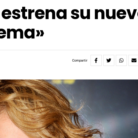
 estrena su nue
uema»
Compartir