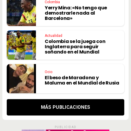
Colombia
Yerry Mina: «No tengo que
demostrarle nada al
Barcelona»
Actualidad
Colombia se la juega con
Inglaterra para seguir
soñando en el Mundial
Ocio
El beso de Maradona y
Maluma en el Mundial de Rusia
MÁS PUBLICACIONES
PUBLICIDAD