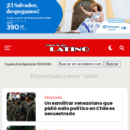
España, 8 de Agosto de 2026 8:09h
Etiquetado como "chile"
Venezuela
Un exmilitar venezolano que
pidió asilo político en Chile es
secuestrado