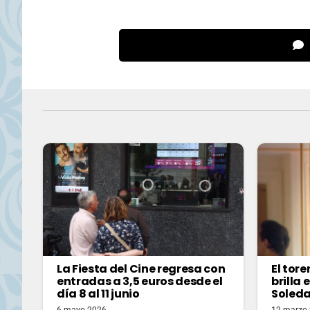
La Fiesta del Cine regresa con
El tor
entradas a 3,5 euros desde el
brilla 
día 8 al 11 junio
Soleda
6 mayo 2026
12 marzo