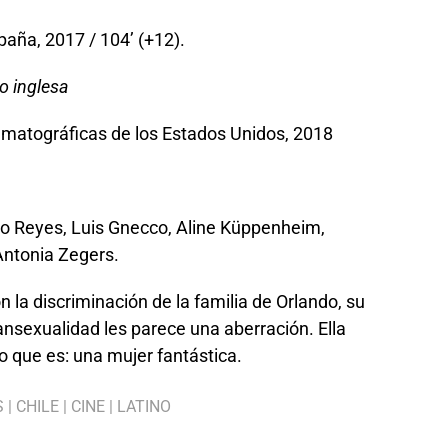
aña, 2017 / 104’ (+12).
o inglesa
matográficas de los Estados Unidos, 2018
sco Reyes, Luis Gnecco, Aline Küppenheim,
Antonia Zegers.
n la discriminación de la familia de Orlando, su
ransexualidad les parece una aberración. Ella
o que es: una mujer fantástica.
S
|
CHILE
|
CINE
|
LATINO