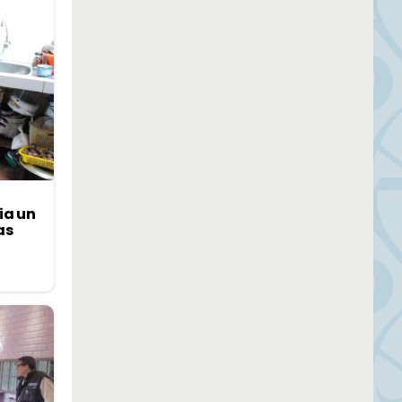
ia un
as