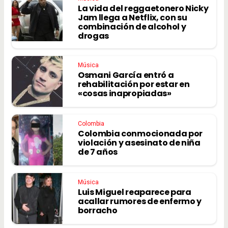
La vida del reggaetonero Nicky
Jam llega a Netflix, con su
combinación de alcohol y
drogas
Música
Osmani García entró a
rehabilitación por estar en
«cosas inapropiadas»
Colombia
Colombia conmocionada por
violación y asesinato de niña
de 7 años
Música
Luis Miguel reaparece para
acallar rumores de enfermo y
borracho