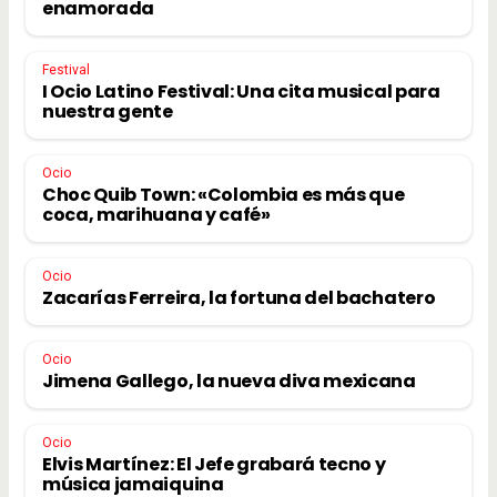
enamorada
Festival
I Ocio Latino Festival: Una cita musical para
nuestra gente
Ocio
Choc Quib Town: «Colombia es más que
coca, marihuana y café»
Ocio
Zacarías Ferreira, la fortuna del bachatero
Ocio
Jimena Gallego, la nueva diva mexicana
Ocio
Elvis Martínez: El Jefe grabará tecno y
música jamaiquina