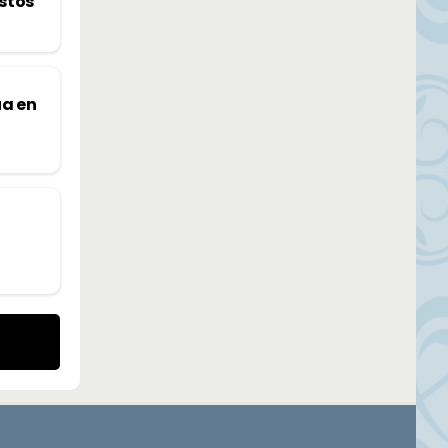
stos
ua en