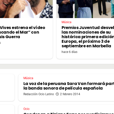
Música
Vives estrena el vídeo
Premios Juventud desve
scando el Mar” con
las nominaciones de su
uis Guerra
histórica primera edició
Europa, el próximo 3 de
s
septiembre en Marbella
hace 6 días
Música
La voz de la peruana Sara Van formará par
la banda sonora de película española
Redacción Ocio Latino
2 febrero 2014
Ocio