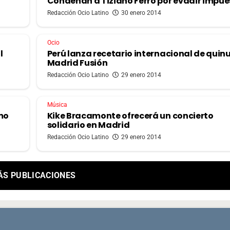
Condenan a Tiziano Ferro por evadir impue
Redacción Ocio Latino
30 enero 2014
Ocio
l
Perú lanza recetario internacional de quin
Madrid Fusión
Redacción Ocio Latino
29 enero 2014
Música
mo
Kike Bracamonte ofrecerá un concierto
solidario en Madrid
Redacción Ocio Latino
29 enero 2014
ÁS PUBLICACIONES