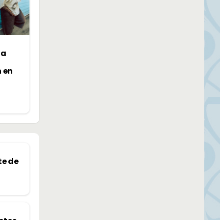
la
n en
te de