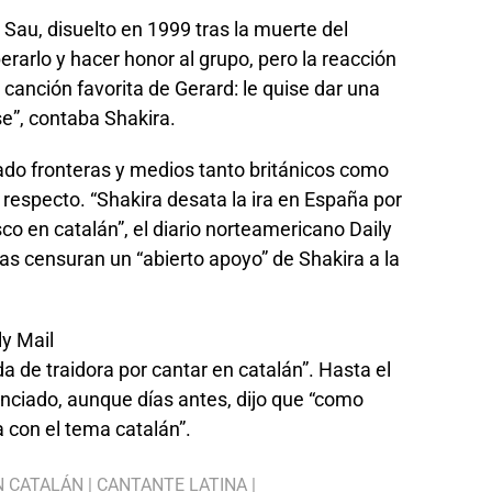
 Sau, disuelto en 1999 tras la muerte del
erarlo y hacer honor al grupo, pero la reacción
a canción favorita de Gerard: le quise dar una
use”, contaba Shakira.
sado fronteras y medios tanto británicos como
respecto. “Shakira desata la ira en España por
co en catalán”, el diario norteamericano Daily
cas censuran un “abierto apoyo” de Shakira a la
ly Mail
ada de traidora por cantar en catalán”. Hasta el
nciado, aunque días antes, dijo que “como
a con el tema catalán”.
N CATALÁN
|
CANTANTE LATINA
|