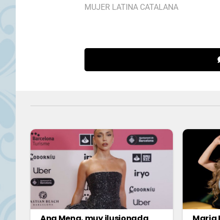
MUJER LATINA CATALANA
Ana Mena, muy ilusionada
Maria 