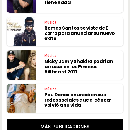
tiene nada
Música
Romeo Santos se viste de El
Zorro para anunciar su nuevo
éxito
Música
Nicky Jam y Shakira podrían
arrasar en los Premios
Billboard 2017
Música
Pau Donés anunció en sus
redes sociales que el cáncer
volvió a su vida
MÁS PUBLICACIONES