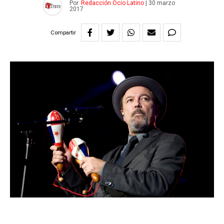
Por
Redacción Ocio Latino
|
30 marzo
2017
Compartir