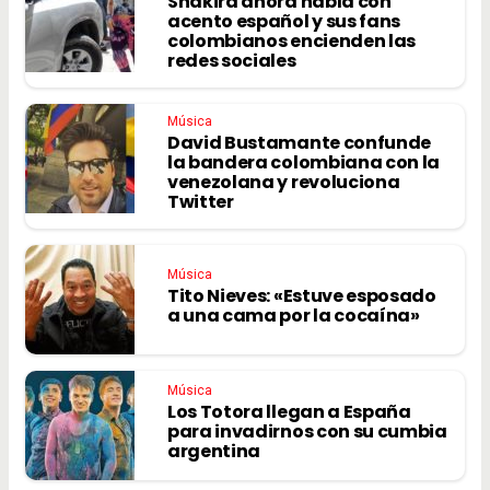
Shakira ahora habla con
acento español y sus fans
colombianos encienden las
redes sociales
Música
David Bustamante confunde
la bandera colombiana con la
venezolana y revoluciona
Twitter
Música
Tito Nieves: «Estuve esposado
a una cama por la cocaína»
Música
Los Totora llegan a España
para invadirnos con su cumbia
argentina