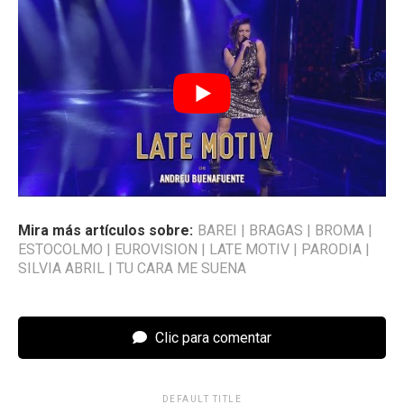
Mira más artículos sobre:
BAREI
|
BRAGAS
|
BROMA
|
ESTOCOLMO
|
EUROVISION
|
LATE MOTIV
|
PARODIA
|
SILVIA ABRIL
|
TU CARA ME SUENA
Clic para comentar
DEFAULT TITLE