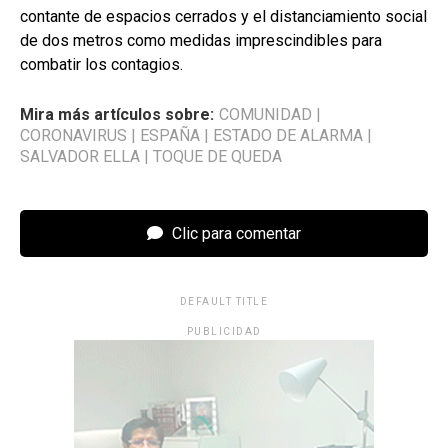
contante de espacios cerrados y el distanciamiento social
de dos metros como medidas imprescindibles para
combatir los contagios.
Mira más artículos sobre:
COMUNIDAD
|
CORONAVIRUS
|
ESPAÑA
|
ESTADO DE ALARMA
|
SALVADOR ELLA
|
TOQUE DE QUEDA
Clic para comentar
DEFAULT TITLE
PUBLICIDAD