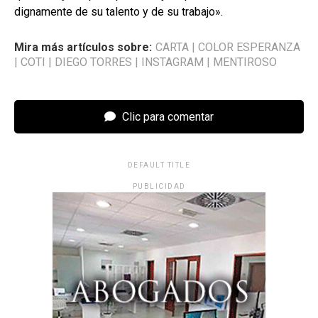
dignamente de su talento y de su trabajo».
Mira más artículos sobre:
CARTA
|
COLOR ESPERANZA
|
COTI
|
DIEGO TORRES
|
INSTAGRAM
|
MENTIROSO
Clic para comentar
DEFAULT TITLE
PUBLICIDAD