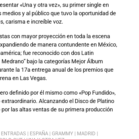
esentar «Una y otra vez», su primer single en
 medios y al público que tuvo la oportunidad de
s, carisma e increíble voz.
stas con mayor proyección en toda la escena
expandiendo de manera contundente en México,
oamérica; fue reconocido con dos Latin
edrano” bajo la categorías Mejor Álbum
urante la 17a entrega anual de los premios que
Arena en Las Vegas.
nero definido por él mismo como «Pop Fundido»,
extraordinario. Alcanzando el Disco de Platino
or las altas ventas de su primera producción
|
ENTRADAS
|
ESPAÑA
|
GRAMMY
|
MADRID
|