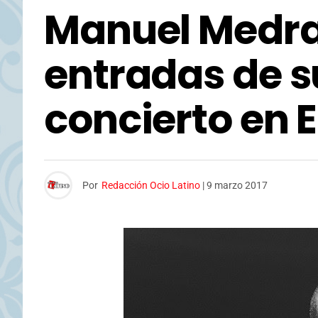
Manuel Medra
entradas de s
concierto en 
Por
Redacción Ocio Latino
|
9 marzo 2017