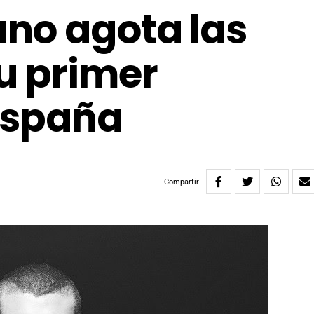
no agota las
u primer
España
Compartir